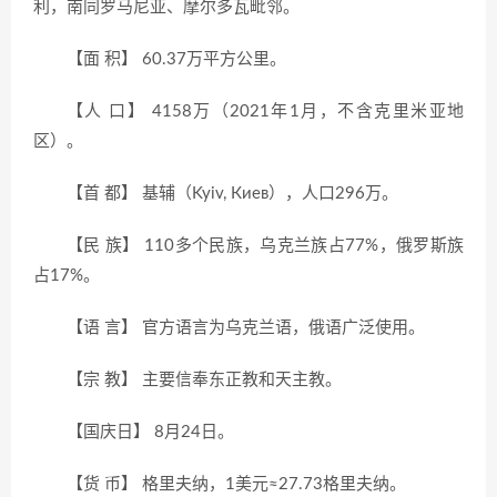
利，南同罗马尼亚、摩尔多瓦毗邻。
【面 积】 60.37万平方公里。
【人 口】 4158万（2021年1月，不含克里米亚地
区）。
【首 都】 基辅（Kyiv, Киев），人口296万。
【民 族】 110多个民族，乌克兰族占77%，俄罗斯族
占17%。
【语 言】 官方语言为乌克兰语，俄语广泛使用。
【宗 教】 主要信奉东正教和天主教。
【国庆日】 8月24日。
【货 币】 格里夫纳，1美元≈27.73格里夫纳。