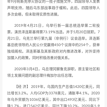
年9月明斯克停火协议的一揽子措施文件，四国领导人发表
声明支持，随后乌东部战事趋于缓和。此后，四国领导人
多次会晤，但未取得实质性进展。
2019年4月21日，乌举行新一届总统选举第二轮投
票，演员泽连斯基得票73.19%当选，并于5月20日就职。7
月21日，乌克兰举行第九届（非例行）议会选举。泽连斯
基总统领导的人民公仆党赢得450个议席中的254个，获单
独组阁权。泽连斯基及其新政府对内推进改革，对外坚持
加盟入约政策，同时积极改善对俄关系。
2020年3月4日，乌总理冈察鲁克辞职，原主管社区和
领土发展问题的副总理什梅加尔出任总理。
【经 济】 2019年，乌国内生产总值1420亿美元，同
比增长3.2%。人均GDP为3378美元，通胀率4.1%。2020
年乌外贸额为1036亿美元，其中出口493亿美元、同比下
降1.7%，进口542亿美元、同比下降10.2%。2020年1-9