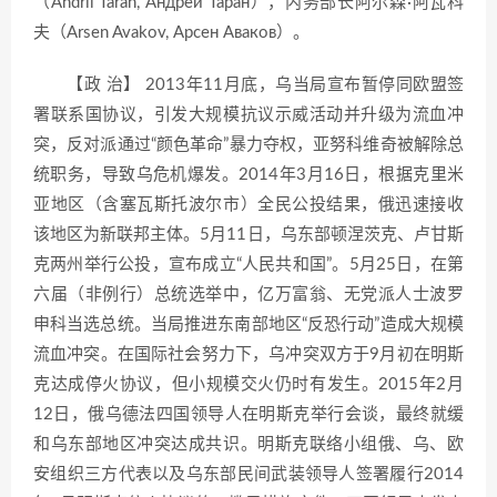
（Andrii Taran, Андрей Таран），内务部长阿尔森·阿瓦科
夫（Arsen Avakov, Арсен Аваков）。
【政 治】 2013年11月底，乌当局宣布暂停同欧盟签
署联系国协议，引发大规模抗议示威活动并升级为流血冲
突，反对派通过“颜色革命”暴力夺权，亚努科维奇被解除总
统职务，导致乌危机爆发。2014年3月16日，根据克里米
亚地区（含塞瓦斯托波尔市）全民公投结果，俄迅速接收
该地区为新联邦主体。5月11日，乌东部顿涅茨克、卢甘斯
克两州举行公投，宣布成立“人民共和国”。5月25日，在第
六届（非例行）总统选举中，亿万富翁、无党派人士波罗
申科当选总统。当局推进东南部地区“反恐行动”造成大规模
流血冲突。在国际社会努力下，乌冲突双方于9月初在明斯
克达成停火协议，但小规模交火仍时有发生。2015年2月
12日，俄乌德法四国领导人在明斯克举行会谈，最终就缓
和乌东部地区冲突达成共识。明斯克联络小组俄、乌、欧
安组织三方代表以及乌东部民间武装领导人签署履行2014