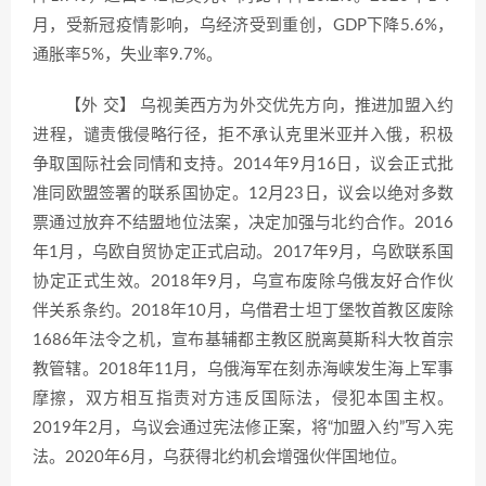
月，受新冠疫情影响，乌经济受到重创，GDP下降5.6%，
通胀率5%，失业率9.7%。
【外 交】 乌视美西方为外交优先方向，推进加盟入约
进程，谴责俄侵略行径，拒不承认克里米亚并入俄，积极
争取国际社会同情和支持。2014年9月16日，议会正式批
准同欧盟签署的联系国协定。12月23日，议会以绝对多数
票通过放弃不结盟地位法案，决定加强与北约合作。2016
年1月，乌欧自贸协定正式启动。2017年9月，乌欧联系国
协定正式生效。2018年9月，乌宣布废除乌俄友好合作伙
伴关系条约。2018年10月，乌借君士坦丁堡牧首教区废除
1686年法令之机，宣布基辅都主教区脱离莫斯科大牧首宗
教管辖。2018年11月，乌俄海军在刻赤海峡发生海上军事
摩擦，双方相互指责对方违反国际法，侵犯本国主权。
2019年2月，乌议会通过宪法修正案，将“加盟入约”写入宪
法。2020年6月，乌获得北约机会增强伙伴国地位。