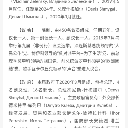
（Vladimir Zelensky, Владимир Зеленский），2019年5
月就任，任期至2024年。总理什梅加尔（Denis Shmygal，
Денис Шмыгаль），2020年3月就任。
【议 会】 一院制，由450名议员组成，任期五年。设
议长一人、第一副议长一人、副议长一人。2019年7月乌
举行第九届（非例行）议会选举，泽连斯基总统领导的“人
民公仆”党、博伊科领导的“反对派平台—为了生活”党、前总
理季莫申科领导的祖国党、前总统波罗申科领导的“欧洲团
结”党、歌手瓦卡尔丘克领导的“声音”党进入议会。
【政 府】 本届政府于2020年3月组成，包括总理、4
名副总理、16名部长。总理杰尼斯·什梅加尔（Denys
Shmyhal, Денис Шмыгаль）。主要政府官员有：外交部长
德米特里·库列巴（Dmytro Kuleba, Дмитрий Кулеба），
经济发展、贸易和农业部长伊戈尔·彼特拉什科（Ihor
Petrashko, Игорь Петрашко），国防部长安德烈·塔兰