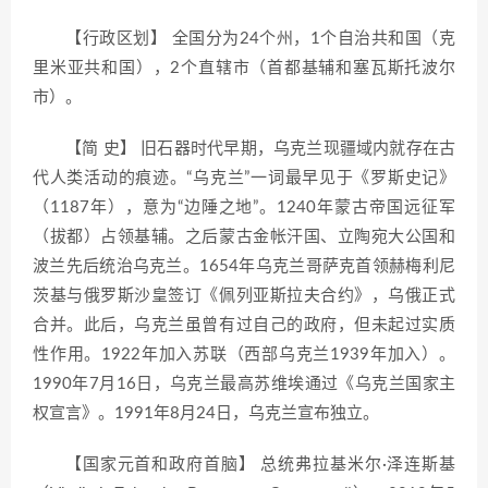
【行政区划】 全国分为24个州，1个自治共和国（克
里米亚共和国），2个直辖市（首都基辅和塞瓦斯托波尔
市）。
【简 史】 旧石器时代早期，乌克兰现疆域内就存在古
代人类活动的痕迹。“乌克兰”一词最早见于《罗斯史记》
（1187年），意为“边陲之地”。1240年蒙古帝国远征军
（拔都）占领基辅。之后蒙古金帐汗国、立陶宛大公国和
波兰先后统治乌克兰。1654年乌克兰哥萨克首领赫梅利尼
茨基与俄罗斯沙皇签订《佩列亚斯拉夫合约》，乌俄正式
合并。此后，乌克兰虽曾有过自己的政府，但未起过实质
性作用。1922年加入苏联（西部乌克兰1939年加入）。
1990年7月16日，乌克兰最高苏维埃通过《乌克兰国家主
权宣言》。1991年8月24日，乌克兰宣布独立。
【国家元首和政府首脑】 总统弗拉基米尔·泽连斯基