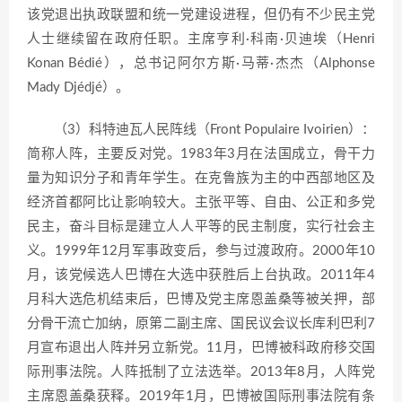
该党退出执政联盟和统一党建设进程，但仍有不少民主党
人士继续留在政府任职。主席亨利·科南·贝迪埃（Henri
Konan Bédié），总书记阿尔方斯·马蒂·杰杰（Alphonse
Mady Djédjé）。
（3）科特迪瓦人民阵线（Front Populaire Ivoirien）：
简称人阵，主要反对党。1983年3月在法国成立，骨干力
量为知识分子和青年学生。在克鲁族为主的中西部地区及
经济首都阿比让影响较大。主张平等、自由、公正和多党
民主，奋斗目标是建立人人平等的民主制度，实行社会主
义。1999年12月军事政变后，参与过渡政府。2000年10
月，该党候选人巴博在大选中获胜后上台执政。2011年4
月科大选危机结束后，巴博及党主席恩盖桑等被关押，部
分骨干流亡加纳，原第二副主席、国民议会议长库利巴利7
月宣布退出人阵并另立新党。11月，巴博被科政府移交国
际刑事法院。人阵抵制了立法选举。2013年8月，人阵党
主席恩盖桑获释。2019年1月，巴博被国际刑事法院有条