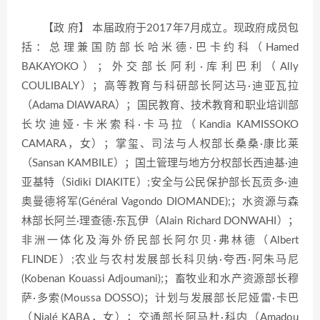
【政 府】 本届政府于2017年7月成立。现政府成员包
括：总理兼国防部长哈米德·巴卡约科（Hamed
BAKAYOKO）；外交部长阿利·库利巴利（Ally
COULIBALY）；高等教育与科研部长阿达马·迪亚瓦拉
（Adama DIAWARA）；国民教育、技术教育和职业培训部
长坎迪娅·卡米索科·卡马拉（Kandia KAMISSOKO
CAMARA，女）；掌玺、司法与人权部长桑桑·康比莱
（Sansan KAMBILE）；国土管理与地方分权部长西迪基·迪
亚基特（Sidiki DIAKITE）;安全与公民保护部长瓦贡多·迪
奥曼德将军(Général Vagondo DIOMANDE);；水资源与森
林部长阿兰·理查德·东瓦伊（Alain Richard DONWAHI）；
非洲一体化及海外侨民部长阿尔贝·弗林德（Albert
FLINDE）;农业与农村发展部长科贝纳·夸西·阿朱马尼
(Kobenan Kouassi Adjoumani);；畜牧业和水产资源部长穆
萨·多索(Moussa DOSSO)；计划与发展部长尼娅雷·卡巴
（Nialé KABA，女）；交通部长阿马杜·科内（Amadou