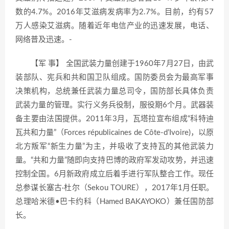
数的4.7%。2016年艾滋病发病率为2.7%。目前，约有57
万人感染艾滋病。随着近年电信产业的迅速发展，电话、
网络普及迅速。-
【军 事】 全国武装力量创建于1960年7月27日，由武
装部队、宪兵和共和国卫队组成。国防委员会为最高军事
决策机构，总统兼任武装力量总司令，国防部长具体负责
武装力量的管理。实行义务兵役制，服役期6个月。武器装
备主要由法国提供。2011年3月，瓦塔拉宣布组成“科特迪
瓦共和力量”（Forces républicaines de Côte-d’Ivoire)，以原
北方叛军“新生力量”为主，并吸收了支持瓦的其他武装力
量。“共和力量”随即向支持巴博的政府军发动攻势，并迅速
控制全国。6月新政府成立后着手进行军队整合工作。现任
总参谋长塞古·杜尔（Sekou TOURE），2017年1月任职。
总理哈米德•巴卡约科（Hamed BAKAYOKO）兼任国防部
长。