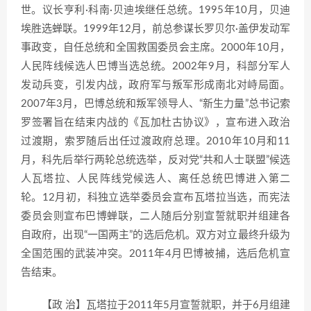
世。议长亨利·科南·贝迪埃继任总统。1995年10月，贝迪
埃胜选蝉联。1999年12月，前总参谋长罗贝尔·盖伊发动军
事政变，自任总统和全国救国委员会主席。2000年10月，
人民阵线候选人巴博当选总统。2002年9月，科部分军人
发动兵变，引发内战，政府军与叛军形成南北对峙局面。
2007年3月，巴博总统和叛军领导人、“新生力量”总书记索
罗签署旨在结束内战的《瓦加杜古协议》，宣布进入政治
过渡期，索罗随后出任过渡政府总理。2010年10月和11
月，科先后举行两轮总统选举，反对党“共和人士联盟”候选
人瓦塔拉、人民阵线党候选人、离任总统巴博进入第二
轮。12月初，科独立选举委员会宣布瓦塔拉当选，而宪法
委员会则宣布巴博蝉联，二人随后分别宣誓就职并组建各
自政府，出现“一国两主”的选后危机。双方对立最终升级为
全国范围的武装冲突。2011年4月巴博被捕，选后危机宣
告结束。
【政 治】瓦塔拉于2011年5月宣誓就职，并于6月组建