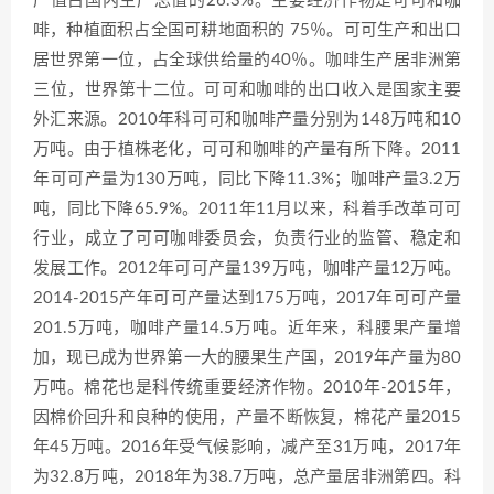
产值占国内生产总值的26.3%。主要经济作物是可可和咖
啡，种植面积占全国可耕地面积的 75％。可可生产和出口
居世界第一位，占全球供给量的40％。咖啡生产居非洲第
三位，世界第十二位。可可和咖啡的出口收入是国家主要
外汇来源。2010年科可可和咖啡产量分别为148万吨和10
万吨。由于植株老化，可可和咖啡的产量有所下降。2011
年可可产量为130万吨，同比下降11.3%；咖啡产量3.2万
吨，同比下降65.9%。2011年11月以来，科着手改革可可
行业，成立了可可咖啡委员会，负责行业的监管、稳定和
发展工作。2012年可可产量139万吨，咖啡产量12万吨。
2014-2015产年可可产量达到175万吨，2017年可可产量
201.5万吨，咖啡产量14.5万吨。近年来，科腰果产量增
加，现已成为世界第一大的腰果生产国，2019年产量为80
万吨。棉花也是科传统重要经济作物。2010年-2015年，
因棉价回升和良种的使用，产量不断恢复，棉花产量2015
年45万吨。2016年受气候影响，减产至31万吨，2017年
为32.8万吨，2018年为38.7万吨，总产量居非洲第四。科