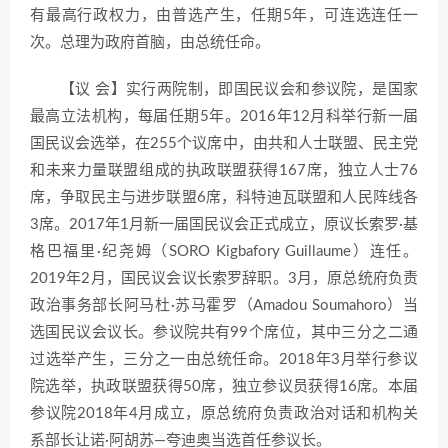
有最高行政权力，由普选产生，任期5年，可连选连任一
次。总理为政府首脑，由总统任命。
【议 会】实行两院制，即国民议会和参议院，是国家
最高立法机构，每届任期5年。2016年12月科举行新一届
国民议会选举，在255个议席中，由共和人士联盟、民主党
和未来力量联盟组成的执政联盟获得167席，独立人士76
席，争取民主与进步联盟6席，科特迪瓦联盟和人民阵线各
3席。2017年1月新一届国民议会正式成立，原议长索罗·基
格巴福里·纪尧姆（SORO Kigbafory Guillaume）连任。
2019年2月，国民议会议长索罗辞职。3月，原总统府负责
政治事务部长阿马杜·苏马霍罗（Amadou Soumahoro）当
选国民议会议长。参议院共有99个席位，其中三分之二通
过选举产生，三分之一由总统任命。2018年3月举行参议
院选举，执政联盟获得50席，独立参议员获得16席。本届
参议院2018年4月成立，原总统府负责政治对话和机构关
系部长让诺·阿胡苏—夸迪奥当选首任参议长。