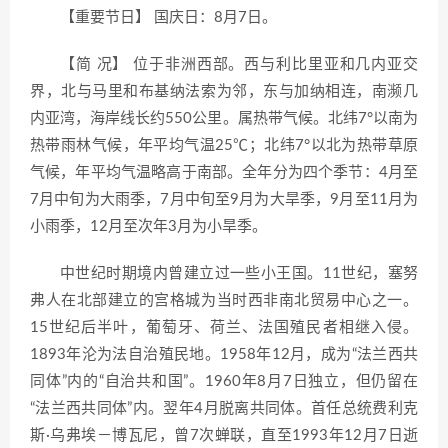
【重要节日】 国庆日：8月7日。
【简 况】 位于非洲西部。西与利比里亚和几内亚交
界，北与马里和布基纳法索为邻，东与加纳相连，南濒几
内亚湾，海岸线长约550公里。属热带气候。北纬7°以南为
热带雨林气候，年平均气温25℃；北纬7°以北为热带草原
气候，年平均气温略高于南部。全年分为四个季节：4月至
7月中旬为大雨季，7月中旬至9月为大旱季，9月至11月为
小雨季，12月至次年3月为小旱季。
中世纪时期境内曾建立过一些小王国。11世纪，塞努
弗人在北部建立的宫格城为当时西非南北贸易中心之一。
15世纪后半叶，葡萄牙、荷兰、法国殖民者相继入侵。
1893年沦为法自治殖民地。1958年12月，成为“法兰西共
同体”内的“自治共和国”。1960年8月7日独立，但仍留在
“法兰西共同体”内。翌年4月脱离共同体。首任总统费利克
斯·乌弗埃－博瓦尼，曾7次蝉联，直至1993年12月7日逝