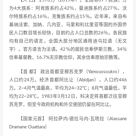
【人 口】 2570万（2019年）。全国有69个民族，分
为4大族系：阿肯族系约占42％，曼迪族系约占27％，沃
尔特族系约占16％，克鲁族系约占15％。近年来，来自布
基纳法索、加纳、几内亚、马里和利比里亚等国的外国侨
民人口数目增长较快，目前约占人口总数的26％。各民族
均有自己的语言，全国大部分地区通用迪乌拉语（无文
字）。官方语言为法语。42％的居民信奉伊斯兰教，34％
信奉基督教，16.7%无宗教信仰，其余信奉原始宗教等。
【首 都】 政治首都亚穆苏克罗（Yamoussoukro），
人口约24万。经济首都阿比让（Abidjan），人口约446
万。2~4月气温最高，平均为24~32℃；8月气温最低，平
均为22~28℃。1983年3月12日，科决定将首都迁往亚穆
苏克罗，但至今政府机构和外交使团仍留在阿比让。
【国家元首】 阿拉萨内·德拉马内·瓦塔拉（Alassane
Dramane Ouattara）