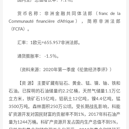
国内生产总值增长率：7.1％。
货币名称：非洲金融共同体法郎（franc de la
Communauté financière d’Afrique），简称非洲法郎
（FCFA）。
汇率：1欧元=655.957非洲法郎。
通货膨胀率： -1.5％。
（资料来源：2020年第一季度《伦敦经济季评》）
【资 源】 主要矿藏有钻石、黄金、锰、镍、铀、铁和
石油。已探明的石油储量约2.2亿桶，天然气储量1.1万亿
立方米，铁矿石15亿吨，铝矾土12亿吨，镍4.4亿吨，锰
3500万吨。森林面积250万公顷。受长期战乱影响，科能
矿资源开发对国民财富的贡献率不到1%，2017年科石油产
量为1244万桶。科矿产资源开发占国内生产总值不到5%，