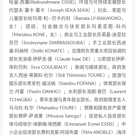
哈曼·西塞(Abdourahmane CISSE)；环境与可持续发展部长
约瑟夫·塞卡·塞卡（Joseph SEKA SEKA）；妇女、家庭与
儿童部长哈玛塔·利—巴卡约科（Ramata LY-BAKAYOKO，
女）；团结、社会融合与扶贫部长玛里亚图·科内
（Mariatou KONE，女）；商业与工业部长苏莱曼·迪亚拉
苏巴（Souleymane DIARRASSOUBA）；手工业部长西迪
基·科纳特（Sidiki KONATE）；总理府负责重大项目协调的
部长克洛德·伊萨克·德（Claude Isaac DE）；公职部长伊萨·
库利巴利（Issa COULIBALY）；新闻与媒体部长，政府发
言人西迪·蒂莫科·杜尔（Sidi Thiémoko TOURE）；旅游与
娱乐部长希安杜·福法纳（Siandou FOFANA）；体育部长保
兰·丹霍（Paulin DANHO）；水利部长洛朗·查巴（Laurent
TCHAGBA）；青年发展与青年就业部长，政府助理发言人
马马杜·杜尔（Mamadou TOURE）；预算和国有资产管理
部长穆萨·萨诺果（Moussa Sanogo）；促进私人投资部长
埃马纽埃尔·埃斯梅·埃西斯（Emmanuel Esmel ESSIS）；中
小企业促进部长费利克斯·阿诺布雷（Félix ANOBLE）;海洋