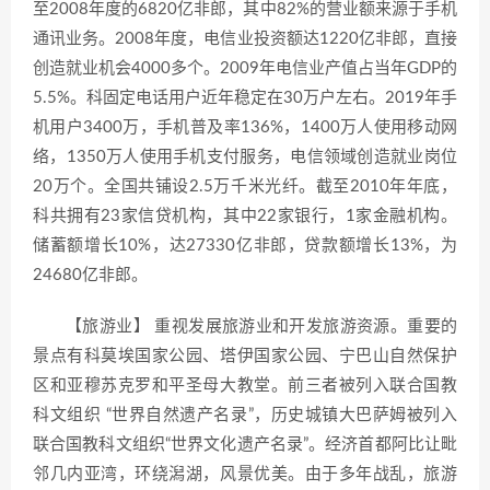
至2008年度的6820亿非郎，其中82%的营业额来源于手机
通讯业务。2008年度，电信业投资额达1220亿非郎，直接
创造就业机会4000多个。2009年电信业产值占当年GDP的
5.5%。科固定电话用户近年稳定在30万户左右。2019年手
机用户3400万，手机普及率136%，1400万人使用移动网
络，1350万人使用手机支付服务，电信领域创造就业岗位
20万个。全国共铺设2.5万千米光纤。截至2010年年底，
科共拥有23家信贷机构，其中22家银行，1家金融机构。
储蓄额增长10%，达27330亿非郎，贷款额增长13%，为
24680亿非郎。
【旅游业】 重视发展旅游业和开发旅游资源。重要的
景点有科莫埃国家公园、塔伊国家公园、宁巴山自然保护
区和亚穆苏克罗和平圣母大教堂。前三者被列入联合国教
科文组织 “世界自然遗产名录”，历史城镇大巴萨姆被列入
联合国教科文组织“世界文化遗产名录”。经济首都阿比让毗
邻几内亚湾，环绕潟湖，风景优美。由于多年战乱，旅游