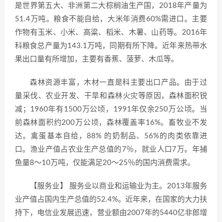
是世界第五大、非洲第二大棕榈油生产国，2018年产量为
51.4万吨。粮食不能自给，大米年消费60%需进口。主要
作物有玉米、小米、高粱、稻米、木薯、山药等。2016年
科粮食总产量为143.1万吨，同期有所下降。近年来热带水
果出口量有所增加，主要有香蕉、菠萝、木瓜等。
森林资源丰富，木材一直是科主要出口产品。由于过
量采伐、农业开发、干旱和森林火灾等原因，森林面积锐
减；1960年有1500万公顷，1991年仅余250万公顷。当
前森林面积约200万公顷，森林覆盖率16%。畜牧业不发
达。禽蛋基本自给，88% 的奶制品、56%的肉类依靠进
口。渔业产值占农业生产总值的7％，就业人口7万。年捕
鱼量8～10万吨，仅能满足20～25％的国内消费需求。
【服务业】 服务业以商业和运输业为主。2013年服务
业产值占国内生产总值的52.4%。近年来，在国家的大力扶
持下，电信业发展迅速，营业额由2007年的5440亿非郎增