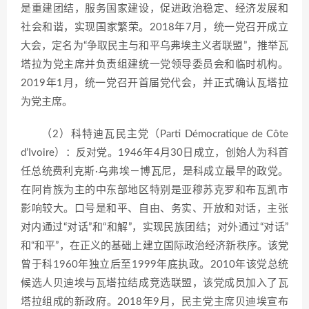
是重建团结，服务国家建设，促进政治稳定、经济发展和
社会和谐，实现国家繁荣。2018年7月，统一党召开成立
大会，定名为“争取民主与和平乌弗埃主义者联盟”，推举瓦
塔拉为党主席并负责组建统一党领导委员会和临时机构。
2019年1月，统一党召开首届党代会，并正式确认瓦塔拉
为党主席。
（2）科特迪瓦民主党（Parti Démocratique de Côte
d’Ivoire）：反对党。1946年4月30日成立，创始人为科首
任总统费利克斯·乌弗埃－博瓦尼，是科成立最早的政党。
在阿肯族为主的中东部地区特别是亚穆苏克罗和布瓦凯市
影响较大。口号是和平、自由、务实、开放和对话，主张
对内通过“对话”和“和解”，实现民族团结；对外通过“对话”
和“和平”，在正义的基础上建立国际政治经济新秩序。该党
曾于科1960年独立后至1999年底执政。2010年该党总统
候选人贝迪埃与瓦塔拉结成竞选联盟，该党成员加入了瓦
塔拉组成的新政府。2018年9月，民主党主席贝迪埃宣布