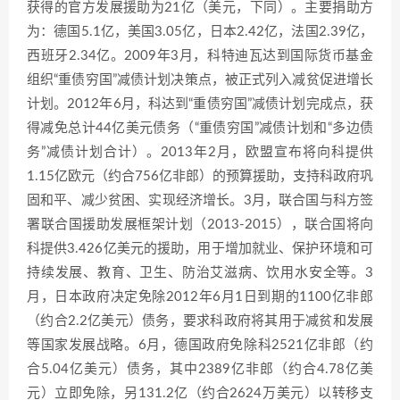
获得的官方发展援助为21亿（美元，下同）。主要捐助方
为：德国5.1亿，美国3.05亿，日本2.42亿，法国2.39亿，
西班牙2.34亿。2009年3月，科特迪瓦达到国际货币基金
组织“重债穷国”减债计划决策点，被正式列入减贫促进增长
计划。2012年6月，科达到“重债穷国”减债计划完成点，获
得减免总计44亿美元债务（“重债穷国”减债计划和“多边债
务”减债计划合计）。2013年2月，欧盟宣布将向科提供
1.15亿欧元（约合756亿非郎）的预算援助，支持科政府巩
固和平、减少贫困、实现经济增长。3月，联合国与科方签
署联合国援助发展框架计划（2013-2015），联合国将向
科提供3.426亿美元的援助，用于增加就业、保护环境和可
持续发展、教育、卫生、防治艾滋病、饮用水安全等。3
月，日本政府决定免除2012年6月1日到期的1100亿非郎
（约合2.2亿美元）债务，要求科政府将其用于减贫和发展
等国家发展战略。6月，德国政府免除科2521亿非郎（约
合5.04亿美元）债务，其中2389亿非郎（约合4.78亿美
元）立即免除，另131.2亿（约合2624万美元）以转移支