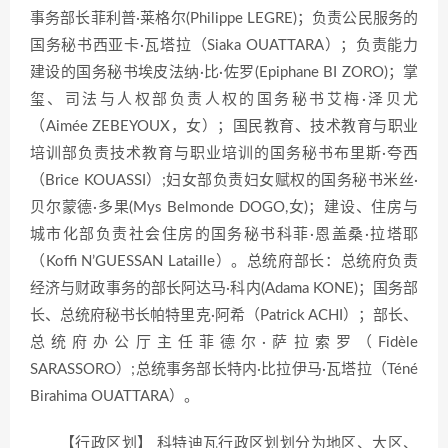
事务部长菲利普·莱格尔(Philippe LEGRE)；负责公民服务的
国务秘书西亚卡·瓦塔拉（Siaka OUATTARA）；负责能力
建设的国务秘书埃皮法纳·比·佐罗(Epiphane BI ZORO)；掌
玺、司法与人权部负责人权的国务秘书艾梅·泽贝尤
（Aimée ZEBEYOUX，女）；国民教育、技术教育与职业
培训部负责技术教育与职业培训的国务秘书布里斯·夸西
（Brice KOUASSI）;妇女部负责妇女赋权的国务秘书米丝·
贝尔蒙德·多果(Mys Belmonde DOGO,女)；建设、住房与
城市化部负责社会住房的国务秘书科菲·恩盖桑·拉塔耶
（Koffi N’GUESSAN Lataille）。总统府部长：总统府负责
经济与财政事务的部长阿达马·科内(Adama KONE)；国务部
长、总统府秘书长帕特里克·阿希（Patrick ACHI）；部长、
总统府办公厅主任菲德尔·萨拉索罗（Fidèle
SARASSORO）;总统事务部长特内·比拉伊马·瓦塔拉（Téné
Birahima OUATTARA）。
【行政区划】 科特迪瓦行政区划划分为地区、大区、