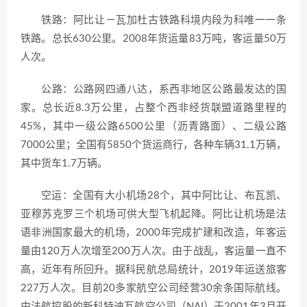
铁路：阿比让－瓦加杜古铁路科境内段为科唯一一条
铁路。总长630公里。2008年货运量83万吨，客运量50万
人次。
公路：公路网四通八达，系西非地区公路最发达的国
家。总长近8.3万公里，占整个西非经货联盟道路里程的
45%，其中一级公路6500公里（沥青路面）、二级公路
7000公里；全国有5850个货运商行，各种车辆31.1万辆，
其中货车1.7万辆。
空运：全国有大小机场28个，其中阿比让、布瓦凯、
亚穆苏克罗三个机场可供大型飞机起降。阿比让机场是法
语非洲国家最大的机场，2000年完成扩建和改造，年客运
量由120万人次增至200万人次。由于战乱，客运量一直不
高，近年有所回升。据科民航总局统计，2019年运送旅客
227万人次。目前20多家航空公司经营30余条国际航线。
由法航控股的新科特迪瓦航空公司（NAI）于2001年3月开