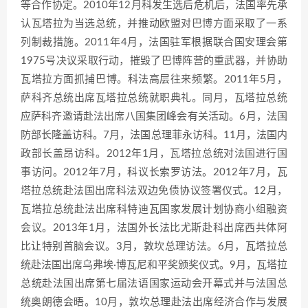
等合作协定。2010年12月科发生选后危机后，法国率先承
认瓦塔拉为当选总统，并推动欧盟对巴博方面采取了一系
列制裁措施。2011年4月，法国驻军根据联合国安理会第
1975号决议采取行动，摧毁了巴博阵营的重武器，并协助
瓦塔拉方面抓捕巴博。科法高层往来频繁。2011年5月，
萨科齐总统出席瓦塔拉总统就职典礼。同月，瓦塔拉总统
应萨科齐邀请赴法出席八国集团峰会有关活动。6月，法国
防部长隆盖访科。7月，法国总理菲永访科。11月，法国内
政部长盖昂访科。2012年1月，瓦塔拉总统对法国进行国
事访问。2012年7月，科议长索罗访法。2012年7月，瓦
塔拉总统赴法国出席科法双边免债协议签署仪式。12月，
瓦塔拉总统赴法出席科特迪瓦国家发展计划协商小组融资
会议。2013年1月，法国外长法比尤斯赴科出席西共体阿
比让特别首脑会议。3月，敦坎总理访法。6月，瓦塔拉总
统赴法国出席乌弗埃·博瓦尼和平奖颁奖仪式。9月，瓦塔拉
总统赴法国出席第七届法语国家运动会开幕式并与法国总
统奥朗德会晤。10月，敦坎总理赴法出席经济合作与发展