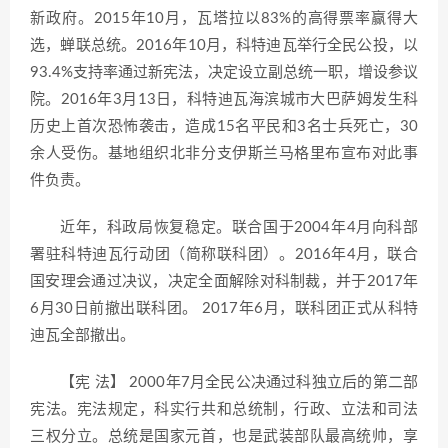
新政府。2015年10月，瓦塔拉以83%的高得票率赢得大
选，蝉联总统。2016年10月，科特迪瓦举行全民公投，以
93.4%支持率通过新宪法，决定设立副总统一职，增设参议
院。2016年3月13日，科特迪瓦海滨城市大巴萨姆发生科
历史上首次恐怖袭击，造成15名平民和3名士兵死亡，30
余人受伤。基地组织北非分支伊斯兰马格里布宣布对此事
件负责。
近年，科政局恢复稳定。联合国于2004年4月向科部
署驻科特迪瓦行动团（简称联科团）。2016年4月，联合
国安理会通过决议，决定全面解除对科制裁，并于2017年
6月30日前撤出联科团。 2017年6月，联科团正式从科特
迪瓦全部撤出。
【宪 法】 2000年7月全民公决通过科独立后的第二部
宪法。宪法规定，科实行共和总统制，行政、立法和司法
三权分立。总统是国家元首，也是武装部队最高统帅，享