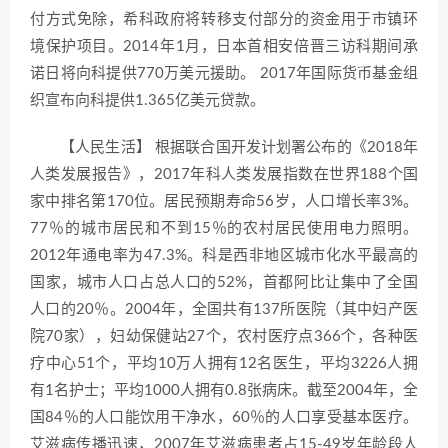
付方式免除，希科政府将转移支付部分的资金用于市镇环
境保护项目。2014年1月，日本首相安倍晋三访科期间承
诺日将向科提供770万美元援助。 2017年国际货币基金组
织宣布向科提供1.365亿美元贷款。
【人民生活】 根据联合国开发计划署公布的《2018年
人类发展报告》，2017年科人类发展指数在世界188个国
家中排名第170位。居民预期寿命56岁，人口增长率3%。
77％的城市居民和不到15％的农村居民使用电力照明。
2012年通电率为47.3%。科是西非地区城市化水平最高的
国家，城市人口占总人口的52%，首都阿比让集中了全国
人口的20％。2004年，全国共有137所医院（其中妇产医
院70家），妇幼保健站27个，农村医疗点366个，各种医
疗中心51个，平均10万人拥有12名医生，平均3226人拥
有1名护士；平均1000人拥有0.8张病床。截至2004年，全
国84％的人口能饮用干净水，60％的人口享受基本医疗。
艾滋病传播迅速，2007年艾滋病患者占15-49岁年龄段人