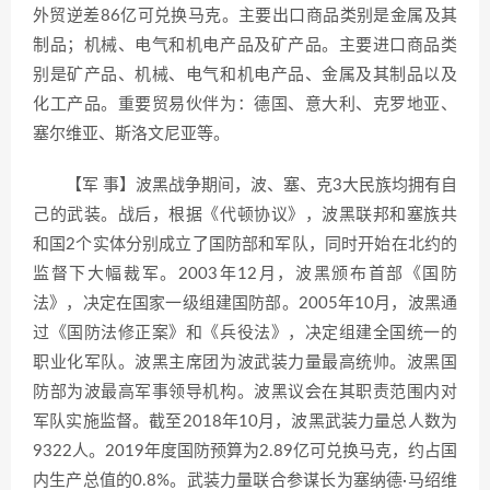
外贸逆差86亿可兑换马克。主要出口商品类别是金属及其
制品；机械、电气和机电产品及矿产品。主要进口商品类
别是矿产品、机械、电气和机电产品、金属及其制品以及
化工产品。重要贸易伙伴为：德国、意大利、克罗地亚、
塞尔维亚、斯洛文尼亚等。
【军 事】波黑战争期间，波、塞、克3大民族均拥有自
己的武装。战后，根据《代顿协议》，波黑联邦和塞族共
和国2个实体分别成立了国防部和军队，同时开始在北约的
监督下大幅裁军。2003年12月，波黑颁布首部《国防
法》，决定在国家一级组建国防部。2005年10月，波黑通
过《国防法修正案》和《兵役法》，决定组建全国统一的
职业化军队。波黑主席团为波武装力量最高统帅。波黑国
防部为波最高军事领导机构。波黑议会在其职责范围内对
军队实施监督。截至2018年10月，波黑武装力量总人数为
9322人。2019年度国防预算为2.89亿可兑换马克，约占国
内生产总值的0.8%。武装力量联合参谋长为塞纳德·马绍维