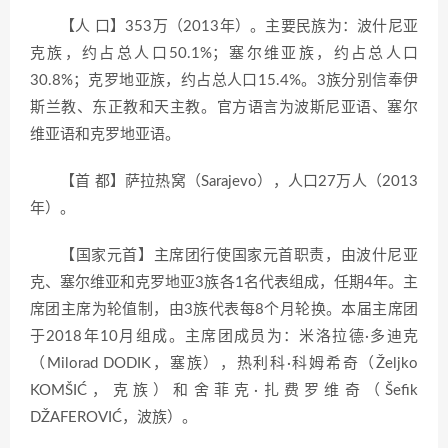
【人 口】353万（2013年）。主要民族为：波什尼亚
克族，约占总人口50.1%；塞尔维亚族，约占总人口
30.8%；克罗地亚族，约占总人口15.4%。3族分别信奉伊
斯兰教、东正教和天主教。官方语言为波斯尼亚语、塞尔
维亚语和克罗地亚语。
【首 都】萨拉热窝（Sarajevo），人口27万人（2013
年）。
【国家元首】主席团行使国家元首职责，由波什尼亚
克、塞尔维亚和克罗地亚3族各1名代表组成，任期4年。主
席团主席为轮值制，由3族代表每8个月轮换。本届主席团
于2018年10月组成。主席团成员为：米洛拉德·多迪克
（Milorad DODIK，塞族），热利科·科姆希奇（Željko
KOMŠIĆ，克族）和舍菲克·扎费罗维奇（Šefik
DŽAFEROVIĆ，波族）。