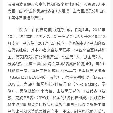
波黑由波黑联邦和塞族共和国2个实体组成；波黑设3人主
席团，由3个主体民族代表各1人组成，主席团成员分别由2
个实体直接选举产生。
【议 会】由代表院和民族院组成，任期4年。2018年
10月，波黑举行全国大选。新一届议会代表院于2018年12
月成立，民族院于2019年2月成立。代表院由3个民族的42
名代表组成，其中28名来自波黑联邦，14名来自塞族共和
国。代表院议员按比例制产生，设主席1人，副主席2人，
分属3族。主席一职由本院主席团3名成员轮流担任，每8个
月轮换一次。本届主席团成员为巴基尔·伊泽特贝戈维奇
（Bakir IZETBEGOVIĆ，波族）、德拉甘·乔维奇（Dragan
ČOVIĆ，克族）和尼科拉·什皮里奇（Nikola Špirić，塞
族）。民族院设15个席位，由波黑联邦的10名代表（波
族、克族各5名）和塞族共和国的5名代表组成。民族院议
员由波黑联邦议会民族院和塞族共和国人民议会根据主体
民族比例和大选结果推选产生。主席、副主席轮值方式与