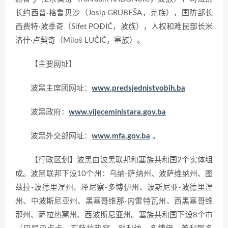
长约西普·格鲁贝沙（Josip GRUBEŠA，克族），国防部长
西费特·波季奇（Sifet POĐIĆ，波族），人权和难民部长米
洛什·卢契奇（Miloš LUČIĆ，塞族）。
【主要网址】
波黑主席团网址：
www.predsjednistvobih.ba
波黑政府：
www.vijeceministara.gov.ba
波黑外交部网址：
www.mfa.gov.ba
。
【行政区划】波黑由波黑联邦和塞族共和国2个实体组
成。波黑联邦下设10个州：乌纳-萨纳州、波萨维纳州、图
兹拉-波德里涅州、泽尼察-多博伊州、波斯尼亚-波德里涅
州、中波斯尼亚州、黑塞哥维那-内雷特瓦州、西黑塞哥维
那州、萨拉热窝州、西波斯尼亚州。塞族共和国下设8个市