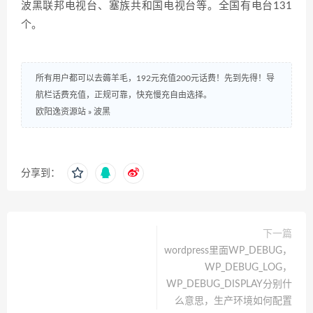
波黑联邦电视台、塞族共和国电视台等。全国有电台131
个。
所有用户都可以去薅羊毛，192元充值200元话费！先到先得！导
航栏话费充值，正规可靠，快充慢充自由选择。
欧阳逸资源站
»
波黑
分享到：
下一篇
wordpress里面WP_DEBUG，
WP_DEBUG_LOG，
WP_DEBUG_DISPLAY分别什
么意思，生产环境如何配置