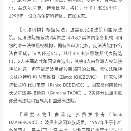
（巴尼亚卢卡、东萨拉热窝、别利纳、多博伊、普利耶多
尔、兹沃尔尼克、特雷比涅、格拉迪什卡）和56个区。
1999年，设立布尔奇科特区，直属国家。
【司法机构】根据宪法，波黑设宪法法院和国家法
院。宪法法院是裁决2实体之间以及2实体内部各机构间纠
纷的唯一法律授权机构，拥有终审决定权。宪法法院由9名
法官组成，法官任期5年，其中4人由波黑联邦代表院选
出，2人由塞族共和国议会选出，其余3人由欧洲人权法院
院长推选，但不能是波黑或波黑邻国的公民。宪法法院院
长兹拉特科·科内热维奇（Zlatko KNEŽEVIĆ）。国家法院
院长兰科·代贝韦茨（Ranko DEBEVEC）。国家检察院检察
长戈尔达娜·塔迪奇（Gordana TADIĆ）。2实体分设波黑联
邦最高法院和塞族共和国最高法院。
【重要人物】舍菲克·扎费罗维奇（Šefik
DŽAFEROVIĆ）：波黑主席团波族成员。1957年生于扎维
多维契市。民主行动党副主席。毕业于萨拉热窝大学法学