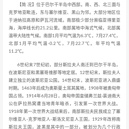
【简 况】位于巴尔干半岛中西部。南、西、北三面与
克罗地亚毗连，东与塞尔维亚、黑山为邻。大部分地区位
于迪纳拉高原和萨瓦河流域。南部极少部分濒临亚得里亚
海，海岸线长约21.2公里。南部属地中海式气候，北部属
温带大陆性气候。南部1月平均气温为6.3℃，7月27.4℃，
北部1月平均气温-0.2℃，7月22.7℃。年平均气温
11.2℃。
6世纪末7世纪初，部分斯拉夫人南迁到巴尔干半岛，
在波斯尼亚和黑塞哥维那等地定居。12世纪末，斯拉夫人
建立独立的波斯尼亚公国。14世纪末，波斯尼亚进入鼎盛
时期。1463年后成为奥斯曼土耳其属地，1908年被奥匈帝
国占领。1914年6月28日，奥匈帝国皇储弗兰兹·裴迪南大
公在萨拉热窝遭当地青年暗杀，引发第一次世界大战。
1918年第一次世界大战结束后，南部斯拉夫民族成立了塞
尔维亚人-克罗地亚人-斯洛文尼亚人王国，1929年改称南
斯拉夫王国，波黑是其中的一部分，被划分为几个行政