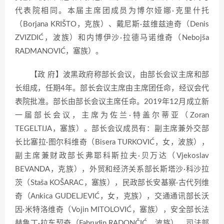
代表院相同。本届主席团成员为博尔娅娜·克里什托
（Borjana KRIŠTO，克族）、戴尼斯·兹维兹迪奇（Denis
ZVIZDIĆ，波族）和内博伊沙·拉德马诺维奇（Nebojša
RADMANOVIĆ，塞族）。
【政 府】波黑政府称部长会议，由部长会议主席和部
长组成，任期4年。部长会议主席由主席团任命，经议会代
表院批准。部长由部长会议主席任命。2019年12月成立新
一届部长会议，主席为佐兰·特盖尔蒂亚（Zoran
TEGELTIJA，塞族）。部长会议成员有：副主席兼外交部
长比塞拉·图尔科维奇（Bisera TURKOVIĆ，女，波族），
副主席兼财政部长弗耶科斯拉夫·贝万达（Vjekoslav
BEVANDA，克族），外贸和经济关系部长斯塔沙·科沙拉
茨（Staša KOŠARAC，塞族），民政部长安基察·古代列维
奇（Ankica GUDELJEVIĆ，女，克族），交通通讯部长沃
因·米特洛维奇（Vojin MITOLOVIĆ，塞族），安全部长法
赫鲁丁·拉东契奇（Fahrudin RADONČIĆ，波族），司法部