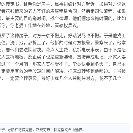
院的裁定书，证明你是房主，民事纠纷让对方起诉。如果对方说这
或者花钱请来的老人签订的房屋租赁合同，然后走司法流程，如果
话，最主要的目的拖时间，找个律师，他们懂怎么拖时间的，比如
者你，你老婆工作地在外地，管辖权异议。
是买了这种房子，对方一家不搬走，好话说尽也不搬。于是他找工
坐便，洗手池，都拆走了。他拆的时候对方报警，警察来了，他拿
管，要他们去法院解决。花点人工费，私拆电表水表，由于不是恶
工人去拆地板，反正买了也是重新装修，直接弄成毛坯，那家人耍
概过了一个月吧，那家人实在受不了。毕竟快要到冬天了，自己主
一定要用有效的手段短时间内解决，把麻烦转移到他那边。宁当被
手，一定要全程录像，最好多雇几个人控制住对方，花不了几个
到先得！导航栏话费充值，正规可靠，快充慢充自由选择。