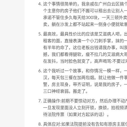
这个事情很简单的，我亲戚在广州白云区搞个
个主意你的房子他们不搬可以租出去让别人
承诺不管住多久每天给300块，一天三顿外
卖，躺在沙发上都不站起来一侧身小便就呲
最高效，最具性价比的应该是艾滋病人吧，
租客的面，直接表演一个小刀刺手掌，抹的
有半年的命了，这位老板出钱请我办事，叫我
撼，我们都看得腿软，瘦不拉几的艾滋病大
在发抖，当时脸色就变了，高声喝骂:不要过
这个我听过一个故事，和你情况一模一样，
汉，每天包三餐在加两包烟。就让他做一件
警，房主现身，带齐证明，说是我的房子，
三口神经衰弱。搬走了。
正确操作:前期不要惊动对方，然后办理不动
一旦发现里面没人立刻开锁，换锁，拍视频
待法院传票（如果对方起诉的话）。
具体应对:如果法院提前没有告知有原房主居