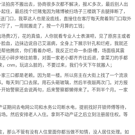
法拍房不搬出去，协商很多次都不解决，报JC多次，最后别人出
一起住，最后找个烂赌鬼因为赌博被扫场子三楼跳下去腿摔断了，
卖送门口，我草这人也是没底线，直接住在客厅每天爬着到门口取外
客厅了，一周就搬走了，按一个月算的工钱；
出场费2万，花的真值，人你就看专业人士表演吧，见了原房主或者
一脸血，边抹边说自己艾滋病，全身上下展示针孔和烂疮，我就还
帮他腾房，你们看着办吧，我反正烂命一条(卧槽，场面极其震
哥还小碎步地往前靠，对面一家老小都齐齐往后退，拿菜刀的手都
来，cnm，玩这么脏的，不要过来，我们今天下午就搬人；
一家三口都是老赖。因为是一楼。所以房主在大街上找了一个流浪
事。每天到门口去尿。用石头砸玻璃，然后半夜敲两次门。对方报
一开始警察还会说两句，后来警察都懒得来了。不到半个月。一家
产证期间去电网公司和水务公司断水电，提前找好开锁师傅等待，
清场。然后安排老人入住。拿到不动产证之后立刻注册居住权。等
住，那么不管有没有人住里面你都当做不知情，没人居住处理。如