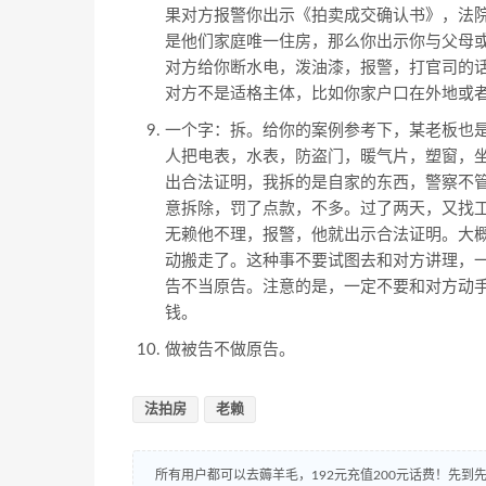
果对方报警你出示《拍卖成交确认书》，法
是他们家庭唯一住房，那么你出示你与父母
对方给你断水电，泼油漆，报警，打官司的
对方不是适格主体，比如你家户口在外地或
一个字：拆。给你的案例参考下，某老板也
人把电表，水表，防盗门，暖气片，塑窗，
出合法证明，我拆的是自家的东西，警察不
意拆除，罚了点款，不多。过了两天，又找
无赖他不理，报警，他就出示合法证明。大
动搬走了。这种事不要试图去和对方讲理，
告不当原告。注意的是，一定不要和对方动
钱。
做被告不做原告。
法拍房
老赖
所有用户都可以去薅羊毛，192元充值200元话费！先