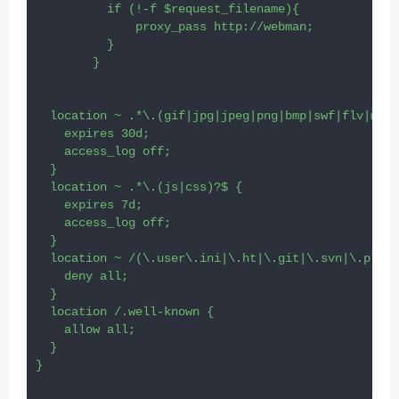
	  if (!-f $request_filename){

	      proxy_pass http://webman;

	  }

	}  

  location ~ .*\.(gif|jpg|jpeg|png|bmp|swf|flv|mp4|
    expires 30d;

    access_log off;

  }

  location ~ .*\.(js|css)?$ {

    expires 7d;

    access_log off;

  }

  location ~ /(\.user\.ini|\.ht|\.git|\.svn|\.proje
    deny all;

  }

  location /.well-known {

    allow all;

  }

}
