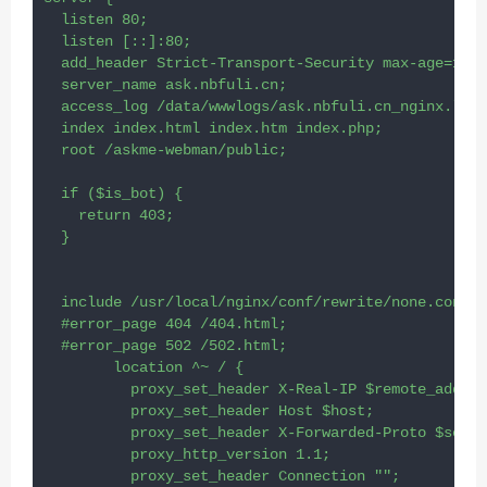
  listen 80;

  listen [::]:80;

  add_header Strict-Transport-Security max-age=1576
  server_name ask.nbfuli.cn;

  access_log /data/wwwlogs/ask.nbfuli.cn_nginx.log 
  index index.html index.htm index.php;

  root /askme-webman/public;

  if ($is_bot) {

    return 403;

  }

  include /usr/local/nginx/conf/rewrite/none.conf;

  #error_page 404 /404.html;

  #error_page 502 /502.html;

	location ^~ / {

	  proxy_set_header X-Real-IP $remote_addr;

	  proxy_set_header Host $host;

	  proxy_set_header X-Forwarded-Proto $scheme;

	  proxy_http_version 1.1;

	  proxy_set_header Connection "";
