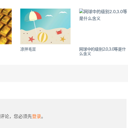
？
凉拌毛豆
网球中的级别2.0,3.0等是什
么含义
评论，您必须先
登录
。