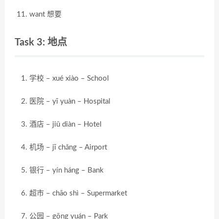
want 想要
Task 3: 地点
学校 – xué xiào – School
医院 – yī yuàn – Hospital
酒店 – jiǔ diàn – Hotel
机场 – jī chǎng – Airport
银行 – yín háng – Bank
超市 – chāo shì – Supermarket
公园 – gōng yuán – Park