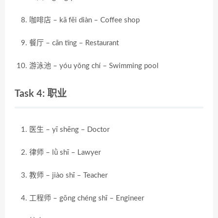
咖啡店 – kā fēi diàn – Coffee shop
餐厅 – cān tīng – Restaurant
游泳池 – yóu yǒng chí – Swimming pool
Task 4: 职业
医生 – yī shēng – Doctor
律师 – lǜ shī – Lawyer
教师 – jiào shī – Teacher
工程师 – gōng chéng shī – Engineer