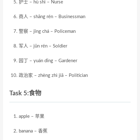
护士 – hù shì – Nurse
商人 – shāng rén – Businessman
警察 – jǐng chá – Policeman
军人 – jūn rén – Soldier
园丁 – yuán dīng – Gardener
政治家 – zhèng zhì jiā – Politician
Task 5:食物
apple – 苹果
banana – 香蕉