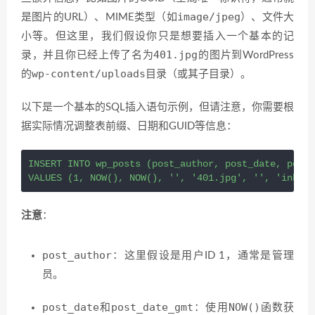
image/jpeg
是图片的URL）、MIME类型（如
）、文件大
小等。但这里，我们假设你只是想要插入一个基本的记
401.jpg
录，并且你已经上传了名为
的图片到WordPress
wp-content/uploads
的
目录（或其子目录）。
以下是一个基本的SQL插入语句示例，但请注意，你需要根
据实际情况调整表前缀、日期和GUID等信息：
INSERT
INTO
 wp_posts 
(
post_author
,
 post_date
,
 post_
VALUES
(
1
,
 NOW
()
,
 NOW
()
,
''
,
'401.jpg'
,
''
,
'inheri
注意
：
post_author
：这里假设是用户ID 1，通常是管理
员。
post_date
post_date_gmt
NOW()
和
：使用
函数获