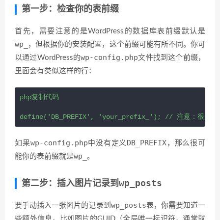
第一步：检查你的表前缀
首先，需要注意的是WordPress的数据库表前缀默认是
wp_
，但根据你的安装配置，这个前缀可能有所不同。你可
wp-config.php
以通过WordPress的
文件找到这个前缀，
里面会有类似这样的行：
php复制代码
define
(
'DB_PREFIX'
, 
'your_prefix_'
); 
// 注意：很多W
wp-config.php
DB_PREFIX
如果
中没有定义
，那么很可
wp_
能你的表前缀就是
。
wp_posts
第二步：插入图片记录到
wp_posts
要手动插入一张图片的记录到
表，你需要知道一
些额外信息，比如图片的GUID（全局唯一标识符，通常就