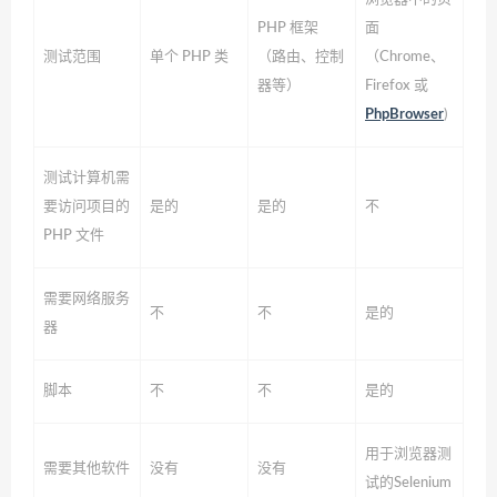
PHP 框架
面
测试范围
单个 PHP 类
（路由、控制
（Chrome、
器等）
Firefox 或
PhpBrowser
)
测试计算机需
要访问项目的
是的
是的
不
PHP 文件
需要网络服务
不
不
是的
器
脚本
不
不
是的
用于浏览器测
需要其他软件
没有
没有
试的Selenium