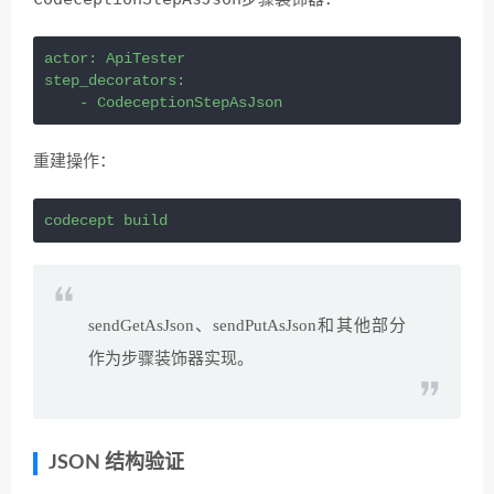
actor: ApiTester
step_decorators:
    - CodeceptionStepAsJson
重建操作：
codecept build
sendGetAsJson、sendPutAsJson和其他部分
作为步骤装饰器实现。
JSON 结构验证