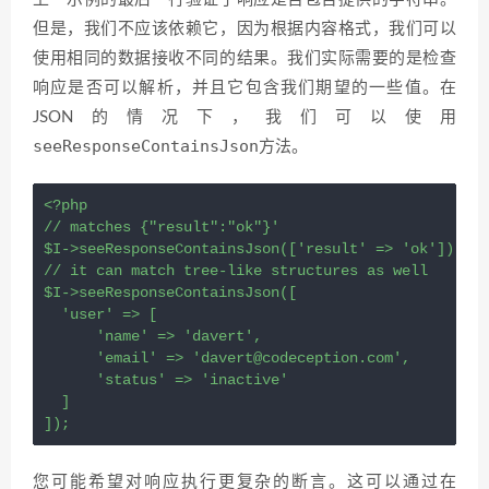
但是，我们不应该依赖它，因为根据内容格式，我们可以
使用相同的数据接收不同的结果。我们实际需要的是检查
响应是否可以解析，并且它包含我们期望的一些值。在
JSON的情况下，我们可以使用
seeResponseContainsJson
方法。
<?
php
// matches {"result":"ok"}'
$I
->
seeResponseContainsJson
([
'result'
=>
'ok'
]);
// it can match tree-like structures as well
$I
->
seeResponseContainsJson
([
'user'
=>
 [
'name'
=>
'davert'
,
'email'
=>
'davert@codeception.com'
,
'status'
=>
'inactive'
  ]
]);
您可能希望对响应执行更复杂的断言。这可以通过在