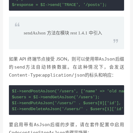
$response = $I->send('TRACE', '/posts');
sendAsJson 方法在模块 rest 1.4.1 中引入
AsJson
如果 API 终端节点接受 JSON，则可以使用带
后缀
send
的
方法自动转换数据。在这种情况下，会发送
Content-Type
application/json
:
的标头和响应：
$I->sendPostAsJson('/users', ['name' => 'old name']
$users = $I->sendGetAsJson('/users');

$I->sendPutAsJson('/users/' . $users[0]['id'], ['na
$I->sendDeleteAsJson('/users/' . $users[1]['id']);
AsJson
要启用带有
后缀的步骤，请在套件配置中启用
CodeceptionStepAsJson
步骤装饰器：