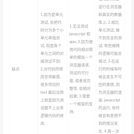
运行在浏览器
1.因为是单元
和真实的数据
测试, 会把代
库上;
2.相比
1.无法测试
码分为多个小
单元测试, 做
javascript 和
单元单独测
不到完全的测
ajax;
2.因为使
试, 但是各个
试, 有些细微
用代码相对简
单元之间的对
的逻辑可能会
单的模拟一个
接测试不到;
错过;
3.在运
浏览器请求,
缺点
2.对代码的修
行的时候有时
测试的可行
改非常敏感,
候会发生不可
度, 或者说完
很多项目的
控的事情, 因
整性, 会相对
test 最后没用
为浏览器的渲
较差;
3.需要
上就是因为测
染, javascript
一个框架的支
试跟不上业务
的运行, 有时
持;
逻辑代码的修
候会有意想不
改.
到的情况发
生.
4.再一次