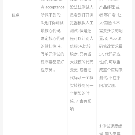
者 acceptance
没法让测试人
产品经理 或
优点
所做不到的;
员看到打开浏
者 客户看, 让
3.允许你测试
览器模拟人工
人信服;
4.不
最核心代码,
测试, 但是还
需要多余的配
确定核心代码
是可以让别人
置, 对 App 源
的健壮性;
4.
信服;
4.比较
码修改要求最
写单元测试的
稳定, 只有当
少, 代码适应
程序要都是好
大规模的代码
性好, 可以当
程序员 。
变更, 或者把
成整个应用来
代码从一个框
测试, 不在乎
架转移到另一
内部实现.
个框架的时
候, 才会有影
响.
1.测试速度缓
慢, 因为需要