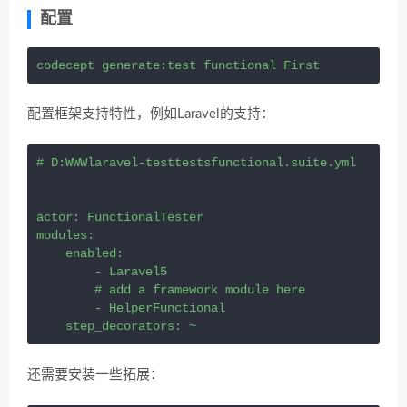
配置
codecept generate:test functional First
配置框架支持特性，例如Laravel的支持：
# D:WWWlaravel-testtestsfunctional.suite.yml
actor: FunctionalTester
modules:
    enabled:
        - Laravel5
        # add a framework module here
        - HelperFunctional
    step_decorators: ~                
还需要安装一些拓展：