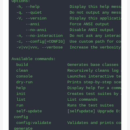
Options:
-h
, 
--help
             Display this help message
-q
, 
--quiet
            Do not output any message
-V
, 
--version
          Display this application v
--ansi
             Force ANSI output
--no-ansi
          Disable ANSI output
-n
, 
--no-interaction
   Do not ask any interactive
-c
, 
--config
[
=
CONFIG]  Use custom path 
for
 config
-v
|vv|vvv, 
--verbose
   Increase the verbosity of 
Available commands:
  build                 Generates base classes 
for
 
  clean                 Recursively cleans log and 
  console               Launches interactive test c
  dry-run               Prints step-by-step scenari
  help                  Display help 
for
 a command
  init                  Creates test suites by a te
  list                  List commands
  run                   Runs the test suites
  self-update           [selfupdate] Upgrade D:lara
 config
  config:validate       Validates and prints config
 generate