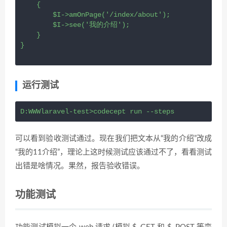
    {
$I
->
amOnPage
(
'/index/about'
);
$I
->
see
(
'我的介绍'
);
    }
}
运行测试
D:WWWlaravel-test>codecept run --steps
可以看到验收测试通过。现在我们把文本从“我的介绍”改成
“我的11介绍”，理论上这时候测试应该通过不了，看看测试
出错是啥情况。果然，报告验收错误。
功能测试