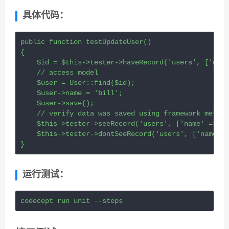
具体代码：
public
function
testUpdateUser
()
{
$id
=
$this
->
tester
->
haveRecord
(
'users'
, [
'name
// access model
$user
=
User
::
find
(
$id
);
$user
->
name
=
'bill'
;
$user
->
save
();
// verify data was saved using framework method
$this
->
tester
->
seeRecord
(
'users'
, [
'name'
=>
'b
$this
->
tester
->
dontSeeRecord
(
'users'
, [
'name'
=
}
运行测试：
codecept run unit --steps