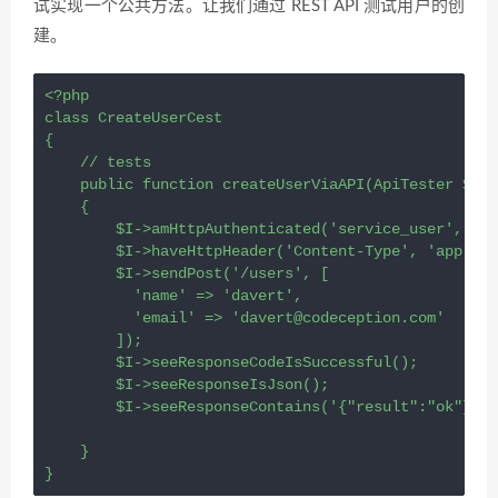
试实现一个公共方法。让我们通过 REST API 测试用户的创
建。
<?
php
class
CreateUserCest
{
// tests
public
function
createUserViaAPI
(
ApiTester
$I
)
    {
$I
->
amHttpAuthenticated
(
'service_user'
, 
'12
$I
->
haveHttpHeader
(
'Content-Type'
, 
'applica
$I
->
sendPost
(
'/users'
, [
'name'
=>
'davert'
, 
'email'
=>
'davert@codeception.com'
        ]);
$I
->
seeResponseCodeIsSuccessful
();
$I
->
seeResponseIsJson
();
$I
->
seeResponseContains
(
'{"result":"ok"}'
);
    }
}