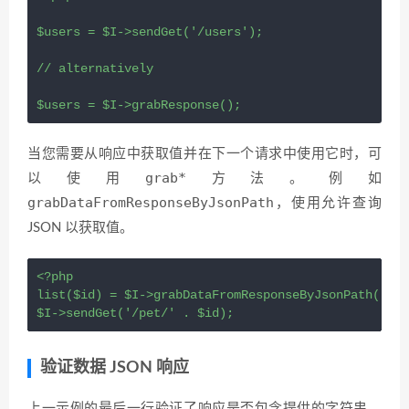
$users = $I->sendGet('/users');

// alternatively

$users = $I->grabResponse();
当您需要从响应中获取值并在下一个请求中使用它时，可
grab*
以使用
方法。例如
grabDataFromResponseByJsonPath
，使用允许查询
JSON 以获取值。
<?php

list($id) = $I->grabDataFromResponseByJsonPath('$.i
$I->sendGet('/pet/' . $id);
验证数据 JSON 响应
上一示例的最后一行验证了响应是否包含提供的字符串。