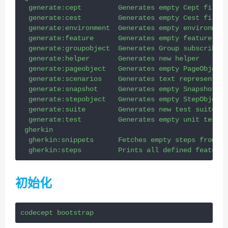
  generate:cept         Generates empty Cept file 
i
  generate:cest         Generates empty Cest file 
i
  generate:environment  Generates empty environment
  generate:feature      Generates empty feature fil
  generate:groupobject  Generates Group subscriber
  generate:helper       Generates new helper
  generate:pageobject   Generates empty PageObject 
  generate:scenarios    Generates text representati
  generate:snapshot     Generates empty Snapshot cl
  generate:stepobject   Generates empty StepObject 
  generate:suite        Generates new test suite
  generate:test         Generates empty unit test f
 gherkin
  gherkin:snippets      Fetches empty steps from fe
  gherkin:steps         Prints all defined feature 
初始化
codecept bootstrap