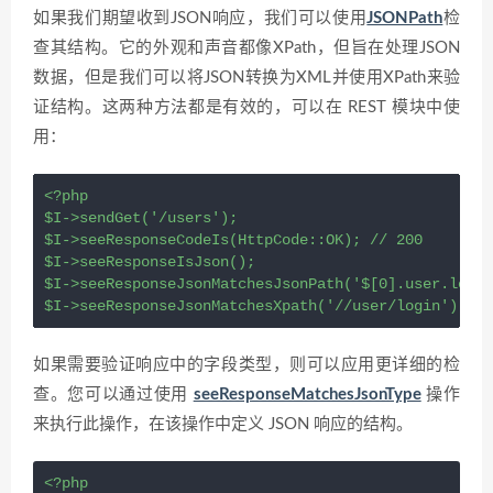
如果我们期望收到JSON响应，我们可以使用
JSONPath
检
查其结构。它的外观和声音都像XPath，但旨在处理JSON
数据，但是我们可以将JSON转换为XML并使用XPath来验
证结构。这两种方法都是有效的，可以在 REST 模块中使
用：
<?
php
$I
->
sendGet
(
'/users'
);
$I
->
seeResponseCodeIs
(
HttpCode
::
OK
); 
// 200
$I
->
seeResponseIsJson
();
$I
->
seeResponseJsonMatchesJsonPath
(
'$[0].user.login
$I
->
seeResponseJsonMatchesXpath
(
'//user/login'
);
如果需要验证响应中的字段类型，则可以应用更详细的检
查。您可以通过使用
seeResponseMatchesJsonType
操作
来执行此操作，在该操作中定义 JSON 响应的结构。
<?
php