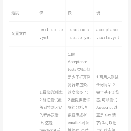
速度
快
快
慢
unit.suite
functional
acceptance
配置文件
.yml
.suite.yml
.suite.yml
1.跟
Acceptance
tests 类似, 但
是少了打开浏
1.可用来测试
览器来渲染,
任何网站;
2.
1.最快的测试;
速度快多了;
完全基于浏览
2.能把测试覆
2.能提供更详
器, 可以测试
盖到特别刁钻
细的分析, 如
Javascript 甚
的程序逻辑
数据库或者
至是 ajax 请
上, 这是
email;
3.可读
求;
3.可以把
functional 或
性很强, 虽然
运行状态给