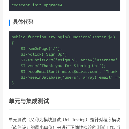
codecept init upgrade4
具体代码
public
function
tryLogin
(
FunctionalTester
$I
)
{
$I
->
amOnPage
(
'/'
);
$I
->
click
(
'Sign Up'
);
$I
->
submitForm
(
'#signup'
, 
array
(
'username'
=>
'
$I
->
see
(
'Thank you for Signing Up!'
);
$I
->
seeEmailSent
(
'miles@davis.com'
, 
'Thank you 
$I
->
seeInDatabase
(
'users'
, 
array
(
'email'
=>
'mi
}
单元与集成测试
单元测试（又称为模块测试, Unit Testing）是针对程序模块
（软件设计的最小单位）来进行正确性检验的测试工作, 当