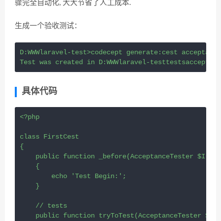
骤完全自动化, 大大节省了人工成本.
生成一个验收测试：
D:WWWlaravel-test>codecept generate:cest acceptance
Test was created in D:WWWlaravel-testtestsacceptanc
具体代码
<?
php
class
FirstCest
{
public
function
_before
(
AcceptanceTester
$I
)
    {
echo
'Test Begin:'
;
    }
// tests
public
function
tryToTest
(
AcceptanceTester
$I
)