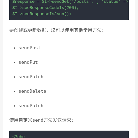
$response
=
$I
->
sendGet
(
'/posts'
, [ 
'status'
=>
'pe
$I
->
seeResponseCodeIs
(
200
);
$I
->
seeResponseIsJson
();
要创建或更新数据，您可以使用其他常用方法：
sendPost
sendPut
sendPatch
sendDelete
sendPatch
send
使用自定义
方法发送请求：
<?php
