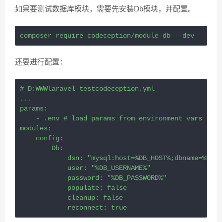
如果要测试数据库模块，需要先安装Db模块，并配置。
composer require codeception/module-db --dev
还要进行配置：
# D:WWWlaravel-testcodeception.yml
...
params:
    - .env # load params from environment vars
modules:
    config:
        Db:
            dsn: "mysql:host=%DB_HOST%;dbname=%DB_D
            user: "%DB_USERNAME%"
            password: "%DB_PASSWORD%"
            populate: false
            cleanup: false
            reconnect: true