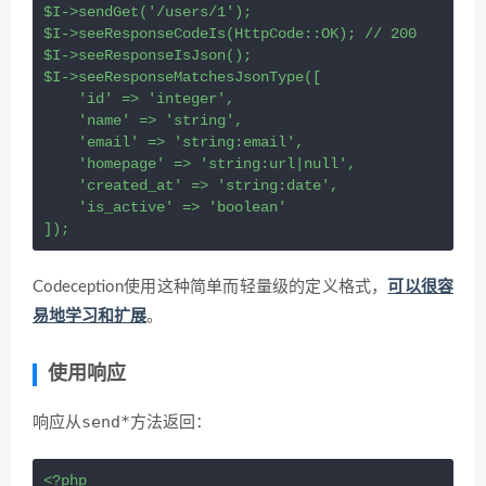
$I
->
sendGet
(
'/users/1'
);
$I
->
seeResponseCodeIs
(
HttpCode
::
OK
); 
// 200
$I
->
seeResponseIsJson
();
$I
->
seeResponseMatchesJsonType
([
'id'
=>
'integer'
,
'name'
=>
'string'
,
'email'
=>
'string:email'
,
'homepage'
=>
'string:url|null'
,
'created_at'
=>
'string:date'
,
'is_active'
=>
'boolean'
]);
Codeception使用这种简单而轻量级的定义格式，
可以很容
易地学习和扩展
。
使用响应
send*
响应从
方法返回：
<?php
