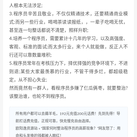
人根本无法涉足;
3.程序员辛苦且敬业，不仅仅精通技术，还要精通商业模
式;而另一些行业，喝喝茶读读报纸，，一辈子吃喝无忧，
甚至连一句整话都说不清楚，照样升职;
4.培养一个程序员，需要累计十几年的学习，以及高强度、
客观、标准的面试;而太多行业，来个人就能做，反正人不
行还可以靠数量堆积;
5.程序员常年在考核压力下，择优择强的竞争环境下，不进
则退;某些大家最羡慕的行业，不管干得多烂，都超级稳
定，从不担心失业;
然而竟然有一群人，看程序员多赚了仨瓜俩枣，就要整治?
该整治谁，也轮不到程序员。
所有用户都可以去薅羊毛，192元充值200元话费！先到先得！导
航栏话费充值，正规可靠，快充慢充自由选择。
欧阳逸资源站
»
“国家何时整治程序员的高薪现象？”网友怒了：用
命和头发换的钱都被人眼红！