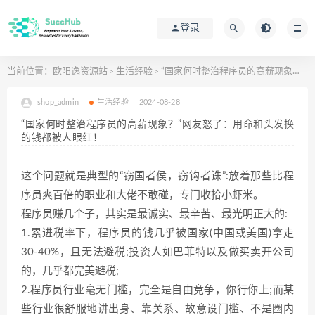
登录
当前位置：
欧阳逸资源站
生活经验
“国家何时整治程序员的高薪现象？”网友怒了：用命和头发换的钱都被人眼红！
>
>
shop_admin
生活经验
2024-08-28
“国家何时整治程序员的高薪现象？”网友怒了：用命和头发换
的钱都被人眼红！
这个问题就是典型的“窃国者侯，窃钩者诛”:放着那些比程
序员爽百倍的职业和大佬不敢碰，专门收拾小虾米。
程序员赚几个子，其实是最诚实、最辛苦、最光明正大的:
1.累进税率下，程序员的钱几乎被国家(中国或美国)拿走
30-40%，且无法避税;投资人如巴菲特以及做买卖开公司
的，几乎都完美避税;
2.程序员行业毫无门槛，完全是自由竞争，你行你上;而某
些行业很舒服地讲出身、靠关系、故意设门槛、不是圈内