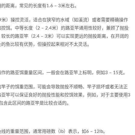
距离，常见的长度有1.6 – 3米左右。
 1.9米）操控灵活，适合在狭窄的水域（如溪流）或者需要精确操作
饵。中等长度（2 – 2.4米）的路亚竿通用性较好，兼顾了抛投
长的路亚竿（2.4 – 3米）可以实现更远的抛投距离，在开阔的
处的鱼比较有优势，但操控起来相对不太灵活。
作的路亚饵重量区间，一般会在路亚竿上标明，例如3 – 15克。
出竿子的饵重范围，可能会导致抛投不顺畅、竿子损坏或者无法正
路亚竿可以保证良好的抛投性能和控饵效果，例如，对于主要使用3
围包含此区间的路亚竿是比较合适的。
的重量范围，通常用磅数（lb）表示，如6 – 12lb。