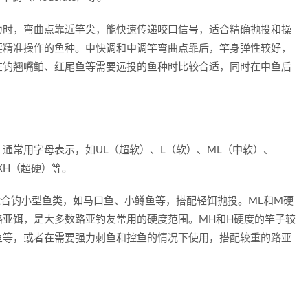
力时，弯曲点靠近竿尖，能快速传递咬口信号，适合精确抛投和操
要精准操作的鱼种。中快调和中调竿弯曲点靠后，竿身弹性较好，
在钓翘嘴鲌、红尾鱼等需要远投的鱼种时比较合适，同时在中鱼后
通常用字母表示，如UL（超软）、L（软）、ML（中软）、
XH（超硬）等。
适合钓小型鱼类，如马口鱼、小鳟鱼等，搭配轻饵抛投。ML和M硬
路亚饵，是大多数路亚钓友常用的硬度范围。MH和H硬度的竿子较
鱼等，或者在需要强力刺鱼和控鱼的情况下使用，搭配较重的路亚