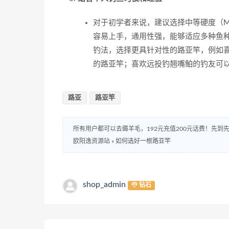
对于初学者来说，建议选择中等硬度（M或
容易上手，通用性强，能够适应多种鱼
钓法，选择更具针对性的路亚竿，例如喜
的路亚竿；喜欢远投钓翘嘴鲌的钓友可以选择
路亚
路亚竿
所有用户都可以去薅羊毛，192元充值200元话费！先
欧阳逸资源站
»
如何选好一根路亚竿
shop_admin
钻石