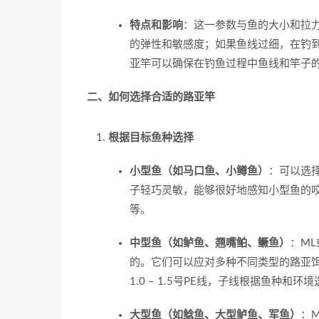
特点和影响
：这一参数与鱼的大小和拉
的弹性和敏感度；如果鱼线过细，在钓
亚竿可以确保在钓鱼过程中鱼线和竿子
二、如何选择合适的路亚竿
根据目标鱼种选择
小型鱼（如马口鱼、小鳟鱼）
：可以选择
子轻巧灵敏，能够很好地感知小型鱼的咬口，
等。
中型鱼（如鲈鱼、翘嘴鲌、鳜鱼）
：ML
的。它们可以应对多种不同类型的路亚饵
1.0 – 1.5号PE线，子线根据鱼种和
大型鱼（如鲶鱼、大型鲈鱼、军鱼）
：M