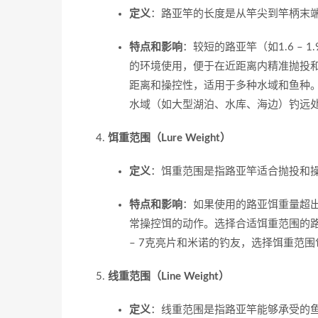
定义
：路亚竿的长度是从竿尖到竿柄末端的
特点和影响
：较短的路亚竿（如1.6 –
的环境使用，便于在近距离内精准抛投和控
距离和操控性，适用于多种水域和鱼种。较
水域（如大型湖泊、水库、海边）钓远
饵重范围（Lure Weight）
定义
：饵重范围是指路亚竿适合抛投和操
特点和影响
：如果使用的路亚饵重量超
常操控饵的动作。选择合适饵重范围的
– 7克亮片和米诺的钓友，选择饵重范
线重范围（Line Weight）
定义
：线重范围是指路亚竿能够承受的鱼线