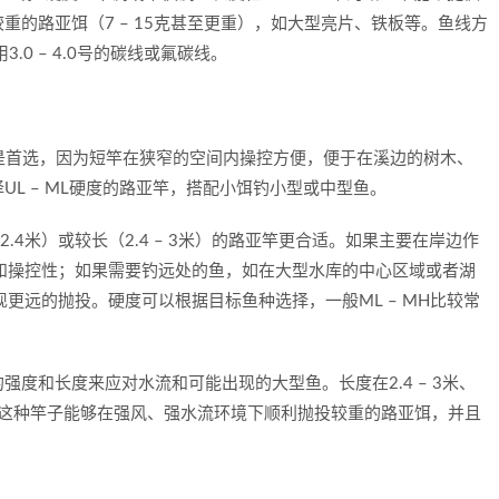
重的路亚饵（7 – 15克甚至更重），如大型亮片、铁板等。鱼线方
用3.0 – 4.0号的碳线或氟碳线。
9米）是首选，因为短竿在狭窄的空间内操控方便，便于在溪边的树木、
L – ML硬度的路亚竿，搭配小饵钓小型或中型鱼。
 2.4米）或较长（2.4 – 3米）的路亚竿更合适。如果主要在岸边作
距离和操控性；如果需要钓远处的鱼，如在大型水库的中心区域或者湖
实现更远的抛投。硬度可以根据目标鱼种选择，一般ML – MH比较常
强度和长度来应对水流和可能出现的大型鱼。长度在2.4 – 3米、
择。这种竿子能够在强风、强水流环境下顺利抛投较重的路亚饵，并且