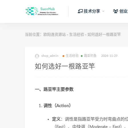
技术分享
创业
当前位置：
欧阳逸资源站
生活经验
如何选好一根路亚竿
>
>
shop_admin
生活经验
路亚钓鱼
2024-11-29
如何选好一根路亚竿
一、路亚竿主要参数
调性（Action）
定义
：调性是指路亚竿受力时弯曲点的位置
（Fast）、中快调（Moderate – Fast