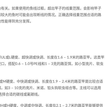
力有关。如果使用的鱼线过粗，超出竿子的线重范围，会影响竿子
到较大的鱼时可能会出现断线的情况。正确选择线重范围合适的路
的性能得到充分发挥。
UL或L硬度、超快调或快调、长度在1.6 – 1.9米的路亚竿。这类竿
搭配0.6 – 1.0号PE线和1 – 3克的路亚饵，如小型亮片、软虫
或M硬度、中快调或快调、长度在1.9 – 2.4米的路亚竿是比较合适
，如3 – 10克的亮片、米诺、铅头钩软虫组合等。主线可以选用
环境选择合适的碳线或氟碳线。
H或H硬度、中调或中快调、长度在2.1 – 2.7米的路亚竿能够提供