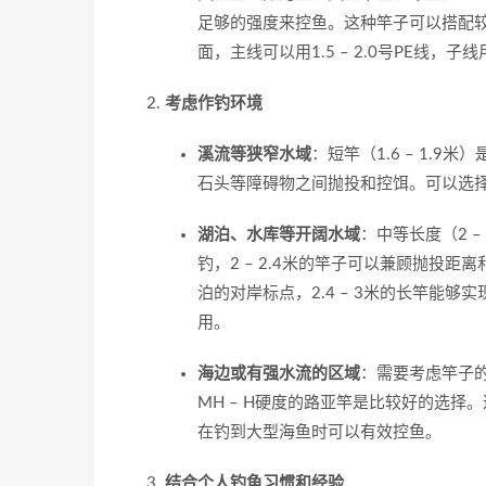
足够的强度来控鱼。这种竿子可以搭配较
面，主线可以用1.5 – 2.0号PE线，子线
考虑作钓环境
溪流等狭窄水域
：短竿（1.6 – 1.
石头等障碍物之间抛投和控饵。可以选择U
湖泊、水库等开阔水域
：中等长度（2 –
钓，2 – 2.4米的竿子可以兼顾抛投
泊的对岸标点，2.4 – 3米的长竿能够
用。
海边或有强水流的区域
：需要考虑竿子的
MH – H硬度的路亚竿是比较好的选
在钓到大型海鱼时可以有效控鱼。
结合个人钓鱼习惯和经验