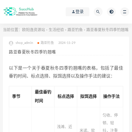
登录
当前位置：
欧阳逸资源站
生活经验
路亚钓鱼
路亚春夏秋冬四季钓翘嘴
>
>
>
shop_admin
路亚钓鱼
2024-11-29
路亚春夏秋冬四季钓翘嘴
以下是一个关于春夏秋冬四季钓翘嘴的表格，包括了最佳
垂钓时间、标点选择、拟饵选择以及操作手法的建议：
最佳垂钓
季节
标点选择
拟饵选择
操作手法
时间
匀收、停
顿、轻
浅滩、近
米诺、软
抖，注重