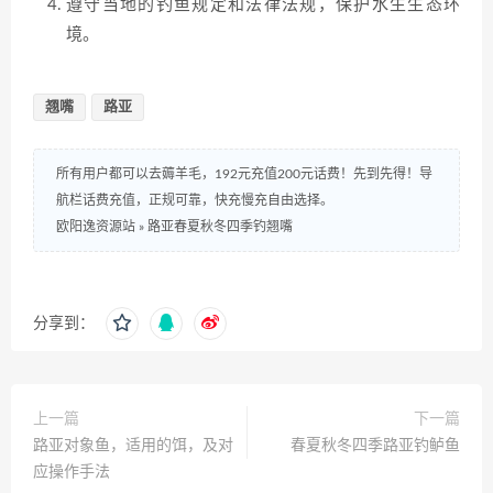
遵守当地的钓鱼规定和法律法规，保护水生生态环
境。
翘嘴
路亚
所有用户都可以去薅羊毛，192元充值200元话费！先到先得！导
航栏话费充值，正规可靠，快充慢充自由选择。
欧阳逸资源站
»
路亚春夏秋冬四季钓翘嘴
分享到：
上一篇
下一篇
路亚对象鱼，适用的饵，及对
春夏秋冬四季路亚钓鲈鱼
应操作手法