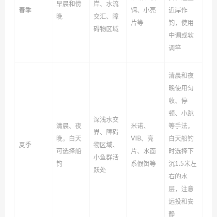
早晨和傍
岸、水流
春季
饵、小亮
近岸作
晚
交汇、障
片等
钓，使用
碍物区域
中调或软
调竿
清晨和夜
晚使用匀
收、停
顿、小跳
深浅水交
清晨、夜
米诺、
等手法，
界、障碍
晚，白天
VIB、亮
白天船钓
夏季
物区域、
可选择船
片、水面
时选择下
小鱼群活
钓
系假饵等
沉1.5米左
跃处
右的水
层，注意
远投和安
静