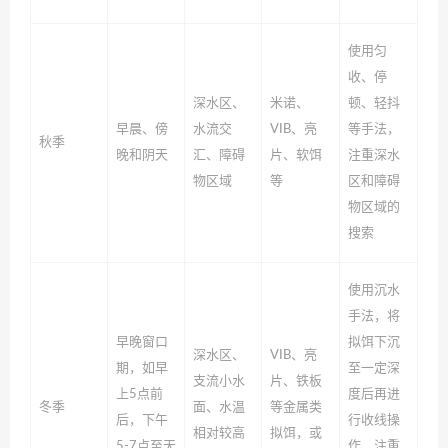
使用匀
收、停
深水区、
米诺、
顿、轻抖
早晨、傍
水流交
VIB、亮
等手法，
秋季
晚和阴天
汇、障碍
片、软饵
注重深水
物区域
等
区和障碍
物区域的
搜索
使用沉水
手法，将
早晚窗口
拟饵下沉
深水区、
VIB、亮
期，如早
至一定深
支流小水
片、铁板
上5点前
度后再进
冬季
面、水温
等金属类
后，下午
行收线操
相对较高
拟饵，或
5-7点至天
作，注重